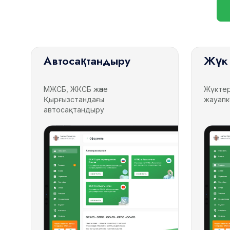
Автосақтандыру
Жүк 
МЖСБ, ЖКСБ және
Жүктер
Қырғызстандағы
жауапк
автосақтандыру