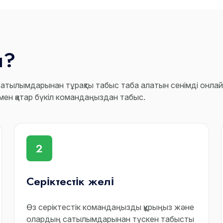
ы?
 сатылымдарынан тұрақты табыс таба алатын сенімді онл
ен қатар бүкіл командаңыздан табыс.
2
Серіктестік желі
Өз серіктестік командаңызды құрыңыз және
олардың сатылымдарынан түскен табысты