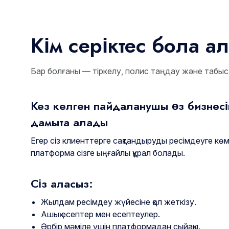
Кім серіктес бола 
Бар болғаны — тіркелу, полис таңдау және табыс 
Кез келген пайдаланушы өз бизнес
дамыта алады
Егер сіз клиенттерге сақтандыруды ресімдеуге көм
платформа сізге ыңғайлы құрал болады.
Сіз аласыз:
Жылдам ресімдеу жүйесіне қол жеткізу.
Ашық есептер мен есептеулер.
Әрбір мәміле үшін платформадан сыйақы.