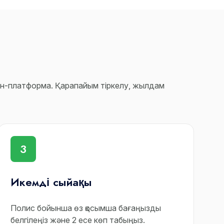
айн-платформа. Қарапайым тіркелу, жылдам
3
Икемді сыйақы
Полис бойынша өз қосымша бағаңызды
белгілеңіз және 2 есе көп табыңыз.