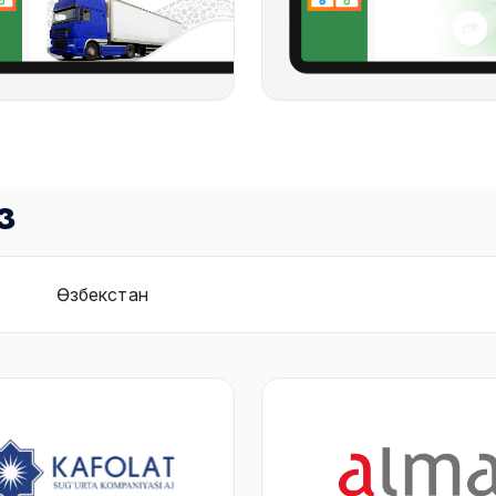
з
Өзбекстан