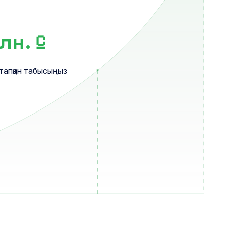
лн.
⃀
тапқан табысыңыз