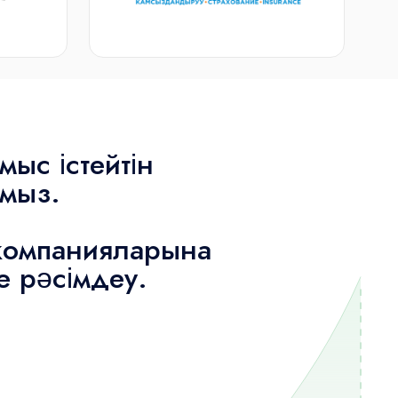
ыс істейтін
ймыз.
 компанияларына
е рәсімдеу.