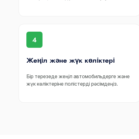
4
Жеңіл және жүк көліктері
Бір терезеде жеңіл автомобильдерге және
жүк көліктеріне полістерді рәсімдеңіз.