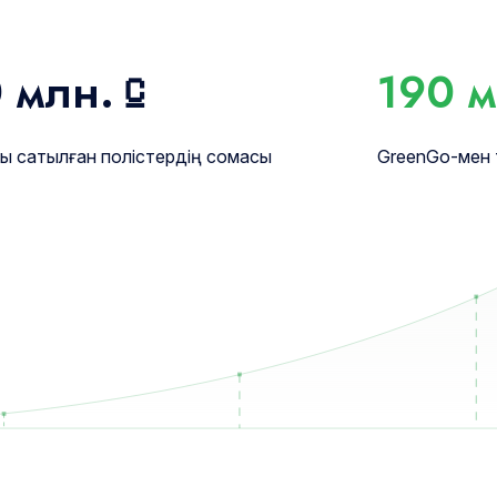
 млн.
⃀
190 м
ы сатылған полістердің сомасы
GreenGo-мен 