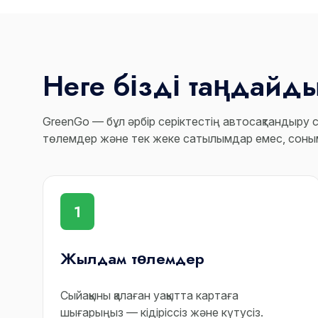
Неге бізді таңдайд
GreenGo — бұл әрбір серіктестің автосақтандыру
төлемдер және тек жеке сатылымдар емес, соным
1
Жылдам төлемдер
Сыйақыны қалаған уақытта картаға
шығарыңыз — кідіріссіз және күтусіз.