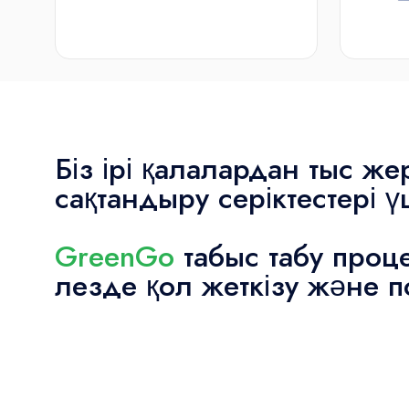
Біз ірі қалалардан тыс ж
сақтандыру серіктестері 
GreenGo
табыс табу проц
лезде қол жеткізу және п