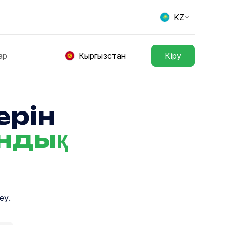
KZ
ар
Кыргызстан
Кіру
ерін
ндық
еу.