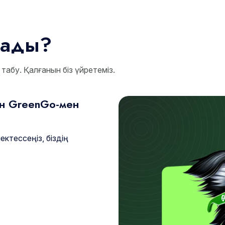
алады?
табу. Қалғанын біз үйретеміз.
ін GreenGo-мен
ектессеңіз, біздің