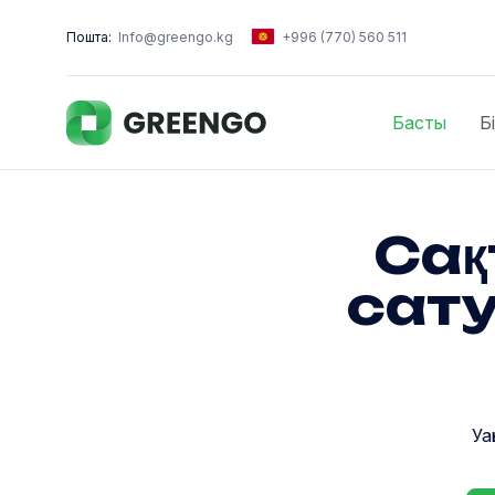
Пошта:
Info@greengo.kg
+996 (770) 560 511
Басты
Б
Сақ
сату
Уа