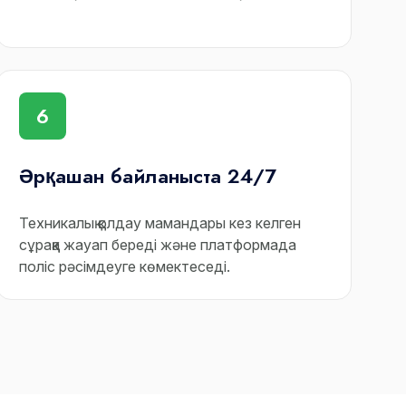
6
Әрқашан байланыста 24/7
Техникалық қолдау мамандары кез келген
сұраққа жауап береді және платформада
поліс рәсімдеуге көмектеседі.