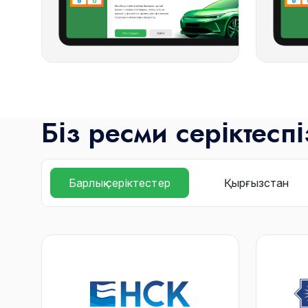
Біз ресми серіктеспі
Барлық серіктестер
Қырғызстан