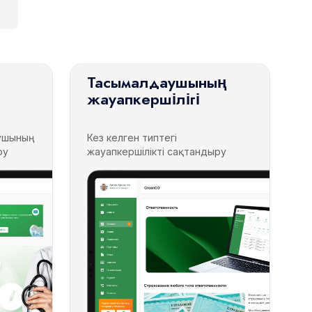
Тасымалдаушының
жауапкершілігі
аушының
Кез келген типтегі
ру
жауапкершілікті сақтандыру