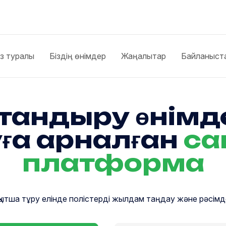
із туралы
Біздің өнімдер
Жаңалықтар
Байланыст
тандыру өнімд
ға арналған
са
платформа
қытша тұру елінде полістерді жылдам таңдау және рәсімд