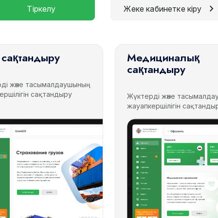
chevron_right
Тіркелу
Жеке кабинетке кіру
сақтандыру
Медициналық
сақтандыру
ді және тасымалдаушының
ершілігін сақтандыру
Жүктерді және тасымалд
жауапкершілігін сақтанды