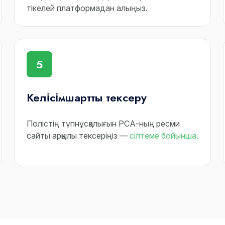
тікелей платформадан алыңыз.
5
Келісімшартты тексеру
Полістің түпнұсқалығын РСА-ның ресми
сайты арқылы тексеріңіз —
сілтеме бойынша.