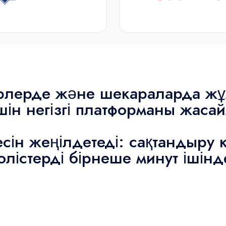
ерлерде және шекараларда жұм
үшін негізгі платформаны жаса
есін жеңілдетеді: сақтандыру
олістерді бірнеше минут ішінд